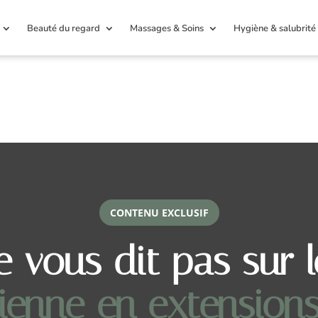
Beauté du regard
Massages & Soins
Hygiène & salubrité
CONTENU EXCLUSIF
e vous dit pas sur 
ienne en extensions