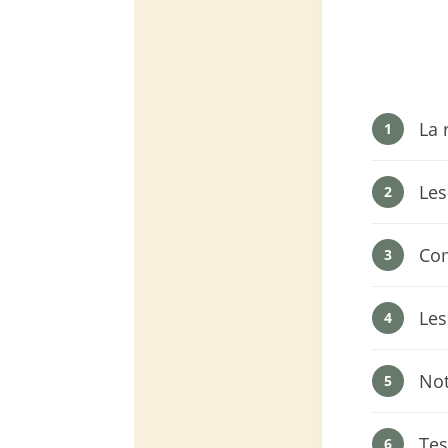
La 
1
Les
2
Com
3
Les
4
Not
5
Tes
6