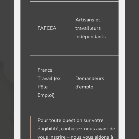
Dossier
déposer
Artisans et
auprès 
FAFCEA
travailleurs
votre
indépendants
FAFCE
régional
Validati
France
du proje
Travail
(ex
Demandeurs
avec vot
Pôle
d’emploi
conseill
Emploi)
France
Travail
Pour toute question sur votre
éligibilité,
contactez-nous avant de
vous inscrire
– nous vous aidons à