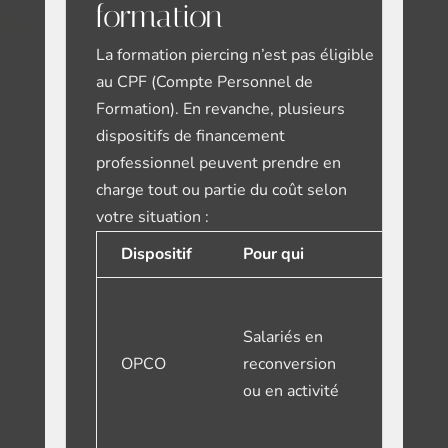
formation
La formation piercing n’est
pas éligible
au CPF
(Compte Personnel de
Formation). En revanche, plusieurs
dispositifs de financement
professionnel peuvent prendre en
charge tout ou partie du coût selon
votre situation :
Dispositif
Pour qui
Démarc
Contact
l’OPCO 
Salariés en
votre
OPCO
reconversion
branche
ou en activité
avant
l’inscrip