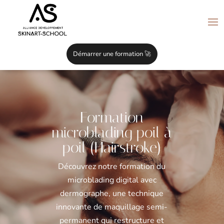
Démarrer une formation 🚀
Formation
microblading poil à
poil (Hairstroke)
Découvrez notre formation du
microblading digital avec
dermographe, une technique
innovante de maquillage semi-
permanent qui restructure et