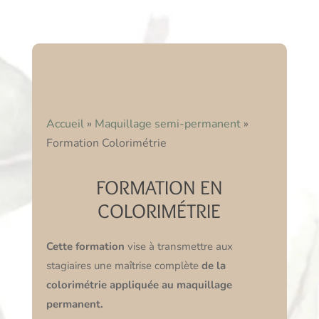
Accueil
»
Maquillage semi-permanent
»
Formation Colorimétrie
FORMATION EN
COLORIMÉTRIE
Cette formation
vise à transmettre aux
stagiaires une maîtrise complète
de la
colorimétrie appliquée au maquillage
permanent.