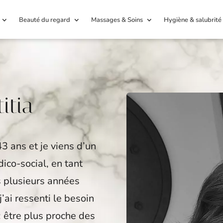
Beauté du regard
Massages & Soins
Hygiène & salubrité
itia
43 ans et je viens d’un
dico-social, en tant
s plusieurs années
’ai ressenti le besoin
: être plus proche des